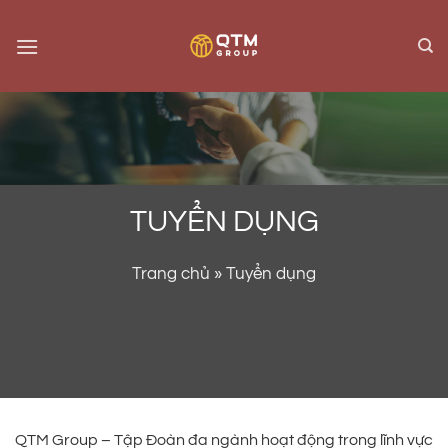
Skip
to
content
TUYỂN DỤNG
Trang chủ
» Tuyển dụng
QTM Group – Tập Đoàn đa ngành hoạt động trong lĩnh vực